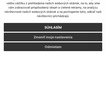
vášho zážitku z prehliadania našich webových stránok, na to, aby sme
vám zobrazovali prispôsobený obsah a cielené reklamy, na analýzu
návštevnosti našich webových stránok a na pochopenie toho, odkiaľ naši
návštevníci prichádzajú.
Text vašej správy (povinné)
SÚHLASÍM
Zmeniť moje nastavenia
Odmietam
Oboznámil som sa so
spracúvaním osobných
údajov
Google reCaptcha Response
Odoslať správu
Úradné hodiny: