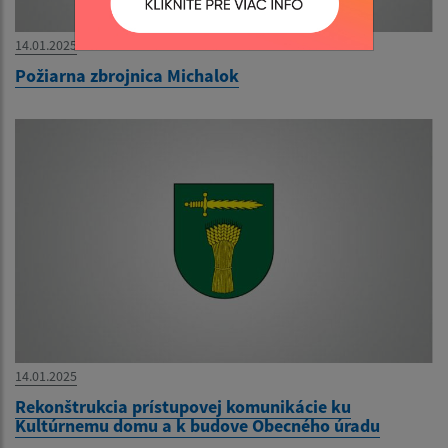
14.01.2025
Požiarna zbrojnica Michalok
14.01.2025
Rekonštrukcia prístupovej komunikácie ku
Kultúrnemu domu a k budove Obecného úradu