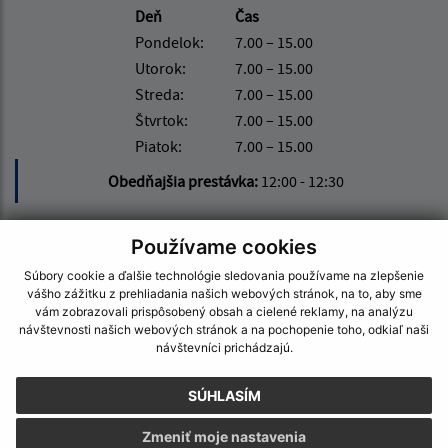
Deň
Čas
Pondelok:
7.00 – 15.00
Utorok:
7.00 – 15.00
Streda:
7.00 – 15.00
Štvrtok:
7.00 – 15.00
Piatok:
7.00 – 15.00
Obedňajšia prestávka:
12:00 - 12:30
Používame cookies
Kontakt:
Súbory cookie a ďalšie technológie sledovania používame na zlepšenie
Obecný úrad Michalok
vášho zážitku z prehliadania našich webových stránok, na to, aby sme
Michalok 62
vám zobrazovali prispôsobený obsah a cielené reklamy, na analýzu
návštevnosti našich webových stránok a na pochopenie toho, odkiaľ naši
094 23 Merník
návštevníci prichádzajú.
starosta@obecmichalok.sk
SÚHLASÍM
+421 57 44229 85
Zmeniť moje nastavenia
IČO: 00332577