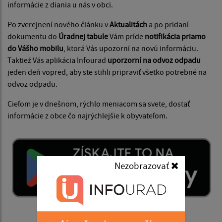
informácie z diania u nás v obci.
Po zverejnení nového článku v
Aktualitách
a po pridaní
dokumentu do
Úradnej tabule
Vám príde
notifikácia priamo
do Vášho mobilu
, ktorá Vás upozorní na novú informáciu.
Taktiež Vás aplikácia Infourad
uporzorní na odvoz odpadu
jeden deň vopred, aby ste stihli pripraviť všetko potrebné na
odvoz odpadu.
Cieľom je v dnešnom, rýchlo meniacom sa svete, dostať
informácie z obce čo najrýchlejšie k obyvateľom.
Nezobrazovať