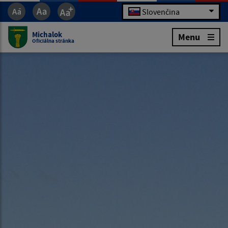
Slovenčina
Michalok
Menu
Oficiálna stránka