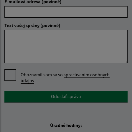
E-mailová adresa (povinné)
Text vašej správy (povinné)
Oboznámil som sa so
spracúvaním osobných
údajov
Google reCaptcha Response
Odoslať správu
Úradné hodiny: