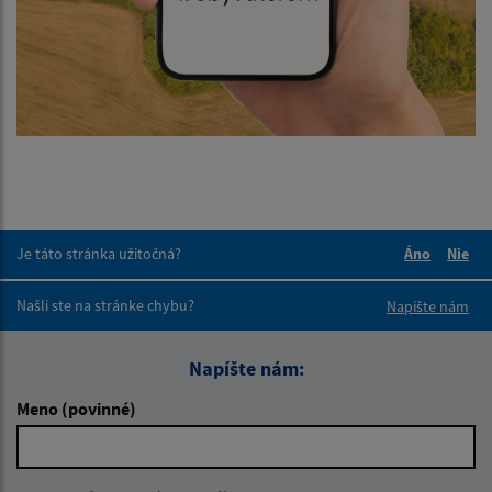
Je táto stránka užitočná?
Áno
Nie
Boli tieto 
Boli 
Našli ste na stránke chybu?
Napíšte nám
Napíšte nám:
Meno (povinné)