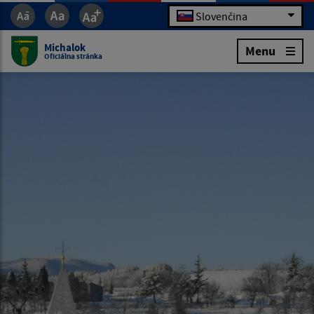
Slovenčina
Michalok
Menu
Oficiálna stránka