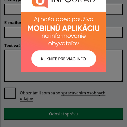
E-mailová adresa (povinné)
Text vašej správy (povinné)
Oboznámil som sa so
spracúvaním osobných
údajov
Google reCaptcha Response
Odoslať správu