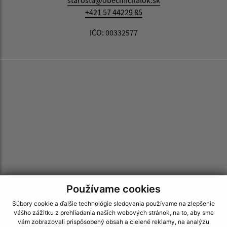
starosta@obecmichalok.sk
+421 57 44229 85
IČO: 00332577
Používame cookies
Súbory cookie a ďalšie technológie sledovania používame na zlepšenie
vášho zážitku z prehliadania našich webových stránok, na to, aby sme
vám zobrazovali prispôsobený obsah a cielené reklamy, na analýzu
Informácie o stránke: