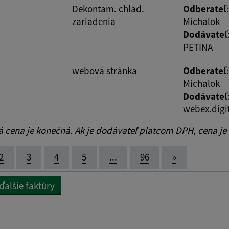
Dekontam. chlad.
Odberateľ
zariadenia
Michalok
Dodávateľ
PETINA
webová stránka
Odberateľ
Michalok
Dodávateľ
webex.digit
cena je konečná. Ak je dodávateľ platcom DPH, cena je
2
3
4
5
...
96
»
ďalšie faktúry