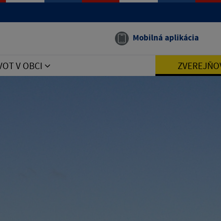
Mobilná aplikácia
VOT V OBCI
ZVEREJŇO