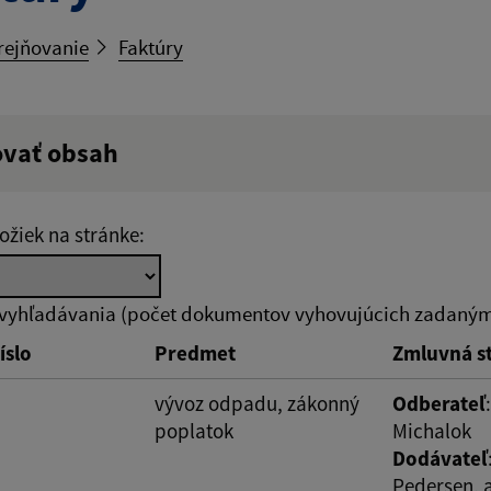
rejňovanie
Faktúry
ovať obsah
ý výraz:
ožiek na stránke:
tumu:
Dátum od:
 vyhľadávania (počet dokumentov vyhovujúcich zadaným 
íslo
Predmet
Zmluvná s
od:
Suma do:
vývoz odpadu, zákonný
Odberateľ
poplatok
Michalok
Dodávateľ
Pedersen, a