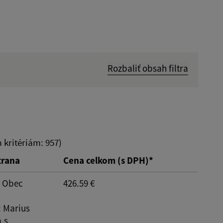
Rozbaliť obsah filtra
Hľadať v:
Dátum do:
kritériám: 957)
trana
Cena celkom (s DPH)*
: Obec
426.59 €
: Marius
.s.