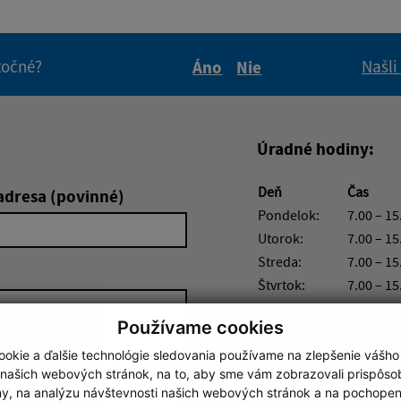
itočné?
Našli
Áno
Nie
Boli tieto informácie pre 
Boli tieto informáci
Úradné hodiny:
Deň
Čas
adresa (povinné)
Pondelok:
7.00 – 15
Utorok:
7.00 – 15
Streda:
7.00 – 15
Štvrtok:
7.00 – 15
Piatok:
7.00 – 15
Používame cookies
Obedňajšia prestáv
okie a ďalšie technológie sledovania používame na zlepšenie vášho
 našich webových stránok, na to, aby sme vám zobrazovali prispôs
my, na analýzu návštevnosti našich webových stránok a na pochopeni