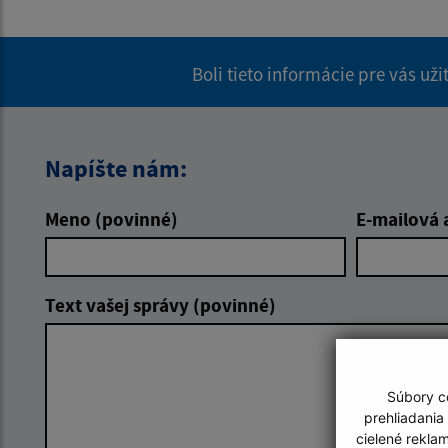
Boli tieto informácie pre vás už
Napíšte nám:
Meno (povinné)
E-mailová 
Text vašej správy (povinné)
Súbory co
prehliadania
cielené rekla