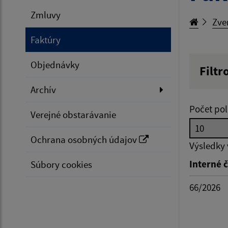
Zmluvy
Zve
Faktúry
Objednávky
Filtr
Hľadan
Archív
Počet pol
Verejné obstarávanie
Typ dá
Ochrana osobných údajov
Výsledky
Interné č
Súbory cookies
Suma 
66/2026