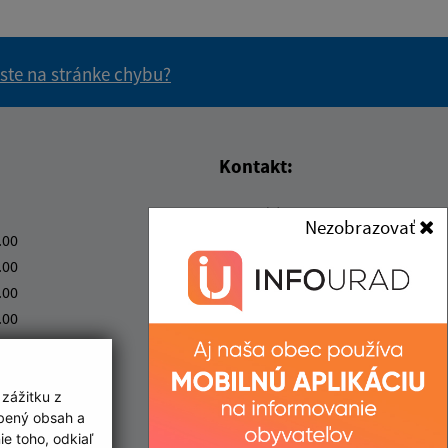
 ste na stránke chybu?
vás užitočné?
e pre vás užitočné?
Kontakt:
Obecný úrad Michalok
Nezobrazovať
Michalok 62
.00
094 23 Merník
.00
.00
starosta@obecmichalok.sk
.00
+421 57 44229 85
.00
IČO: 00332577
ka:
12:00 - 12:30
 zážitku z
obený obsah a
e toho, odkiaľ