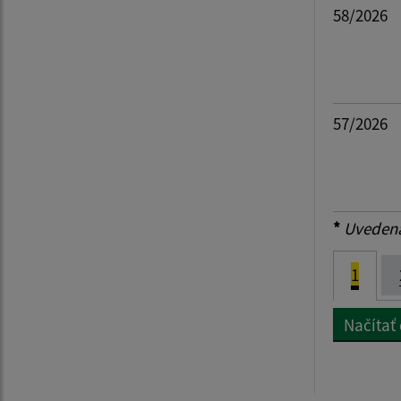
58/2026
57/2026
*
Uvedená 
1
Načítať 