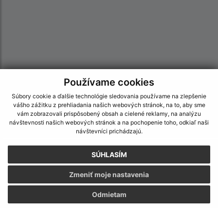
Používame cookies
Súbory cookie a ďalšie technológie sledovania používame na zlepšenie
vášho zážitku z prehliadania našich webových stránok, na to, aby sme
vám zobrazovali prispôsobený obsah a cielené reklamy, na analýzu
návštevnosti našich webových stránok a na pochopenie toho, odkiaľ naši
návštevníci prichádzajú.
Informácie o stránke:
SÚHLASÍM
Vyhlásenie o prístupnosti
Zmeniť moje nastavenia
Autorské práva
Ochrana osobných údajov
Odmietam
Navigácia: