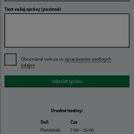
Text vašej správy (povinné)
Oboznámil som sa so
spracúvaním osobných
údajov
Google reCaptcha Response
Odoslať správu
Úradné hodiny:
Deň
Čas
Pondelok:
7.00 – 15.00