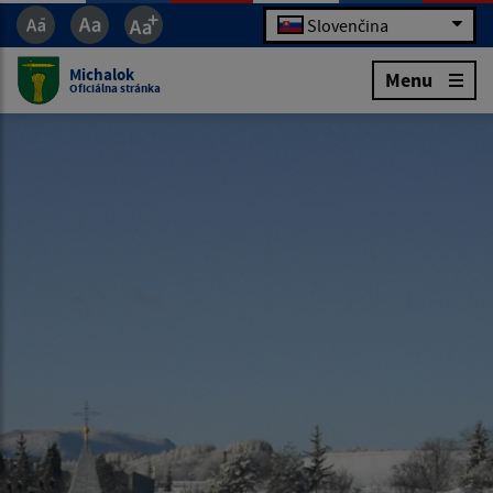
Slovenčina
Michalok
Menu
Oficiálna stránka