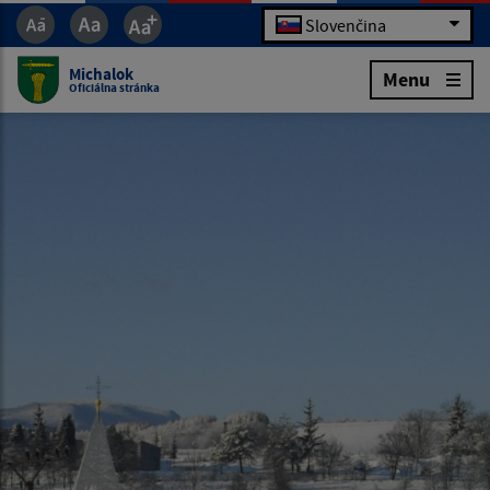
Slovenčina
Michalok
Menu
Oficiálna stránka