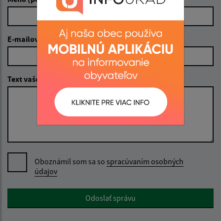
E-mailová adresa (povinné)
Text vašej správy (povinné)
Oboznámil som sa so
spracúvaním osobných
údajov
Google reCaptcha Response
Odoslať správu