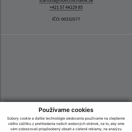
starosta@obecmichalok.sk
+421 57 44229 85
IČO: 00332577
Používame cookies
Súbory cookie a ďalšie technológie sledovania používame na zlepšenie
vášho zážitku z prehliadania našich webových stránok, na to, aby sme
vám zobrazovali prispôsobený obsah a cielené reklamy, na analýzu
Informácie o stránke: