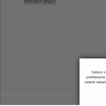
osobných údajov
Súbory co
prehliadania
cielené rekla