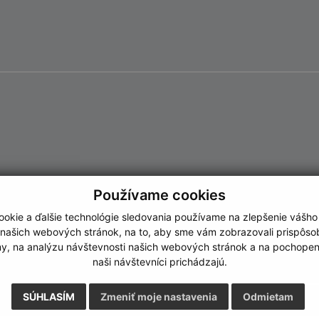
Používame cookies
okie a ďalšie technológie sledovania používame na zlepšenie vášho
 našich webových stránok, na to, aby sme vám zobrazovali prispôs
my, na analýzu návštevnosti našich webových stránok a na pochopeni
naši návštevníci prichádzajú.
SÚHLASÍM
Zmeniť moje nastavenia
Odmietam