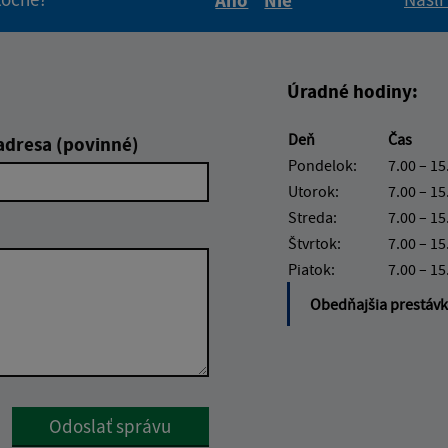
Boli tieto informácie pre 
Boli tieto informáci
Úradné hodiny:
Deň
Čas
adresa (povinné)
Pondelok:
7.00 – 15
Utorok:
7.00 – 15
Streda:
7.00 – 15
Štvrtok:
7.00 – 15
Piatok:
7.00 – 15
Obedňajšia prestáv
Google reCaptcha Response
Odoslať správu