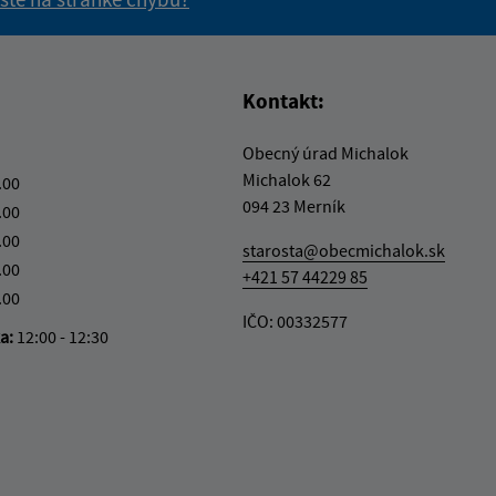
vás užitočné?
e pre vás užitočné?
Kontakt:
Obecný úrad Michalok
Michalok 62
.00
094 23 Merník
.00
.00
starosta@obecmichalok.sk
.00
+421 57 44229 85
.00
IČO: 00332577
ka:
12:00 - 12:30