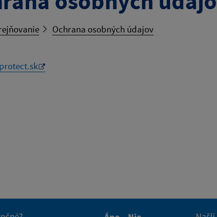
rana osobných údaj
rejňovanie
Ochrana osobných údajov
protect.sk
itočné?
Našli
Áno
Nie