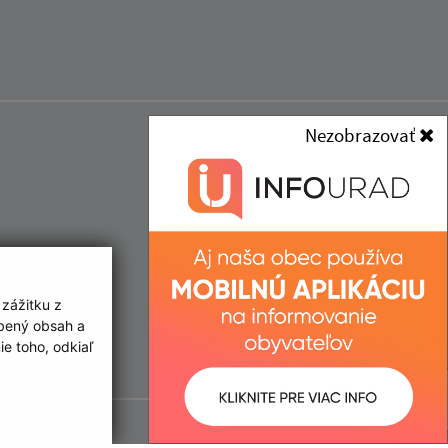
Nezobrazovať
 zážitku z
obený obsah a
e toho, odkiaľ