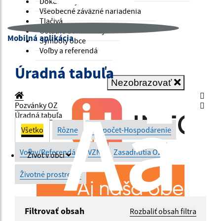
Dokumenty
Všeobecné záväzné nariadenia
Tlačivá
Ostatné dokumenty
Mobilná aplikácia
Symboly obce
Voľby a referendá
Úradná tabuľa
Nezobrazovať
Pozvánky OZ
Úradná tabuľa
Všetko
Rôzne
Rozpočet-Hospodárenie
Voľby/Referendá
VZN
Zasadnutia OZ
Život v obci
Životné prostredie
Filtrovať obsah
Rozbaliť obsah filtra
Názov: