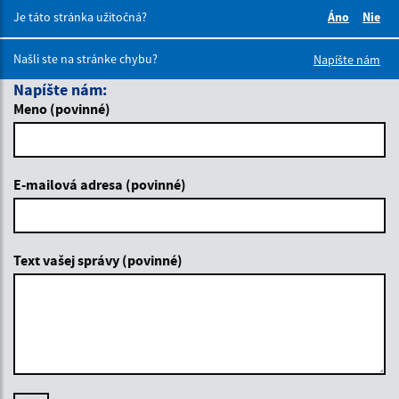
Je táto stránka užitočná?
Áno
Nie
Boli tieto 
Boli 
Našli ste na stránke chybu?
Napíšte nám
Napíšte nám:
Meno (povinné)
E-mailová adresa (povinné)
Text vašej správy (povinné)