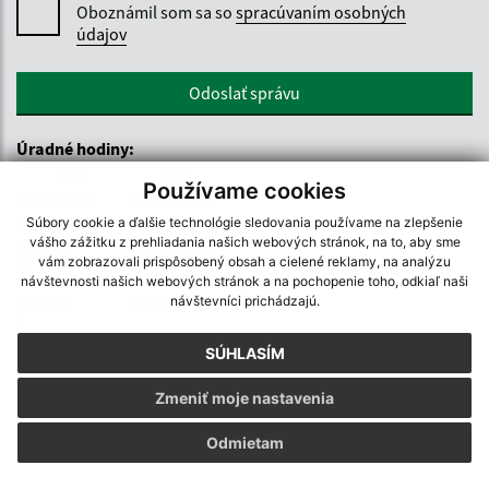
Oboznámil som sa so
spracúvaním osobných
údajov
Google
Odoslať správu
reCaptcha
Response
Úradné hodiny:
Deň
Čas
Používame cookies
Pondelok:
7.00 – 15.00
Súbory cookie a ďalšie technológie sledovania používame na zlepšenie
Utorok:
7.00 – 15.00
vášho zážitku z prehliadania našich webových stránok, na to, aby sme
Streda:
7.00 – 15.00
vám zobrazovali prispôsobený obsah a cielené reklamy, na analýzu
Štvrtok:
7.00 – 15.00
návštevnosti našich webových stránok a na pochopenie toho, odkiaľ naši
návštevníci prichádzajú.
Piatok:
7.00 – 15.00
Obedňajšia prestávka:
12:00 - 12:30
SÚHLASÍM
Kontakt:
Zmeniť moje nastavenia
Obecný úrad Michalok
Odmietam
Michalok 62
094 23 Merník