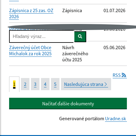
Zápisnica z 25 zas. OZ
Zápisnica
01.07.2026
2026
Pozvánka na 25 zas.
Pozvánka
19.06.2026
Hľadaný
OZ 2026
výraz...
Záverečný účet Obce
Návrh
05.06.2026
Michalok za rok 2025
záverečného
účtu 2025
RSS
1
2
3
4
5
Nasledujúca strana
Načítať ďalšie dokumenty
Generované portálom
Uradne.sk