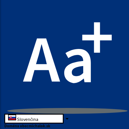
Slovenčina
Doména obecmichalok.sk