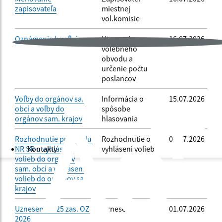
zapisovateľa
miestnej
vol.komisie
Oznámenie k voľbám
Utvorenie
16.07.2026
volebného
obvodu a
určenie počtu
poslancov
Voľby do orgánov sa.
Informácia o
15.07.2026
obcí a voľby do
spôsobe
orgánov sam. krajov
hlasovania
Rozhodnutie predsedu
Rozhodnutie o
09.07.2026
NR SR o vyhlásení
vyhlásení volieb
Kontakty
volieb do orgánov
sam. obcí a vyhlásení
volieb do orgánov sa.
krajov
Uznesenia z 25 zas. OZ
Uznesenia
01.07.2026
2026