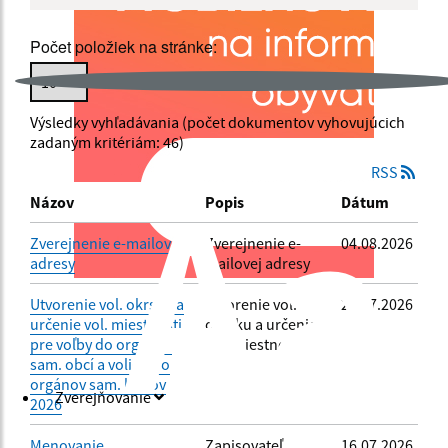
Počet položiek na stránke:
Popis:
Výsledky vyhľadávania (počet dokumentov vyhovujúcich
Dátum zverejnenia od:
zadaným kritériám: 46)
RSS
Názov
Popis
Dátum
Dátum zverejnenia do:
Zverejnenie e-mailovej
Zverejnenie e-
04.08.2026
adresy
mailovej adresy
Filtrovať
0
Utvorenie vol. okrsku a
utvorenie vol.
29.07.2026
určenie vol. miestnosti
okrsku a určenie
Reset
0
pre voľby do orgánov
vol. miestnosti
sam. obcí a volieb do
orgánov sam. krajov
Zverejňovanie
2026
Menovanie
Zapisovateľ
16.07.2026