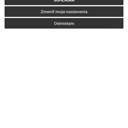
Zmeniť moje nastavenia
Odmietam
Oboznámil som sa so
spracúvaním osobných
údajov
Google reCaptcha Response
Odoslať správu
Úradné hodiny:
Deň
Čas
Pondelok:
7.00 – 15.00
Utorok:
7.00 – 15.00
Streda:
7.00 – 15.00
Štvrtok:
7.00 – 15.00
Piatok:
7.00 – 15.00