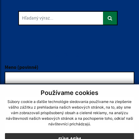
Hľadaný výraz...
Je táto stránka užitočná?
Áno
Nie
Boli tieto 
Boli 
Našli ste na stránke chybu?
Napíšte nám
Napíšte nám:
Meno (povinné)
Používame cookies
E-mailová adresa (povinné)
Súbory cookie a ďalšie technológie sledovania používame na zlepšenie
vášho zážitku z prehliadania našich webových stránok, na to, aby sme
vám zobrazovali prispôsobený obsah a cielené reklamy, na analýzu
Text vašej správy (povinné)
návštevnosti našich webových stránok a na pochopenie toho, odkiaľ naši
návštevníci prichádzajú.
SÚHLASÍM