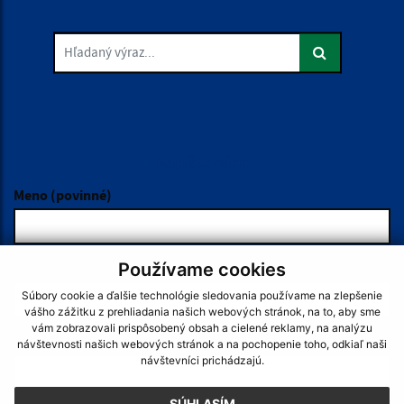
Hľadaný výraz...
Je táto stránka užitočná?
Áno
Nie
Boli tieto 
Boli 
Našli ste na stránke chybu?
Napíšte nám
Napíšte nám:
Meno (povinné)
Používame cookies
E-mailová adresa (povinné)
Súbory cookie a ďalšie technológie sledovania používame na zlepšenie
vášho zážitku z prehliadania našich webových stránok, na to, aby sme
vám zobrazovali prispôsobený obsah a cielené reklamy, na analýzu
Text vašej správy (povinné)
návštevnosti našich webových stránok a na pochopenie toho, odkiaľ naši
návštevníci prichádzajú.
SÚHLASÍM