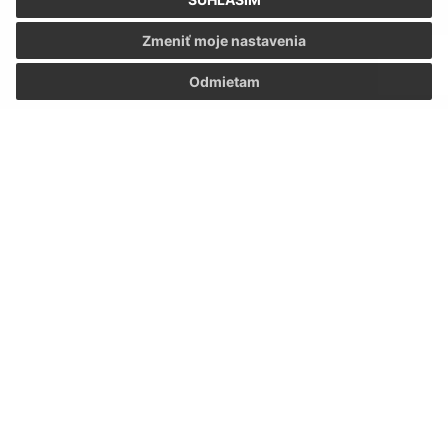
Zmeniť moje nastavenia
Odmietam
Oboznámil som sa so
spracúvaním osobných
údajov
Google reCaptcha Response
Odoslať správu
Úradné hodiny:
Deň
Čas
Pondelok:
7.00 – 15.00
Utorok:
7.00 – 15.00
Streda:
7.00 – 15.00
Štvrtok:
7.00 – 15.00
Piatok:
7.00 – 15.00