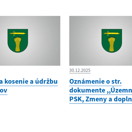
30.12.2025
a kosenie a údržbu
Oznámenie o str.
ov
dokumente ,,Územn
PSK, Zmeny a dopln