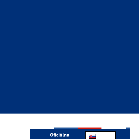
Oficiálna
ÚRADNÁ TABUĽA