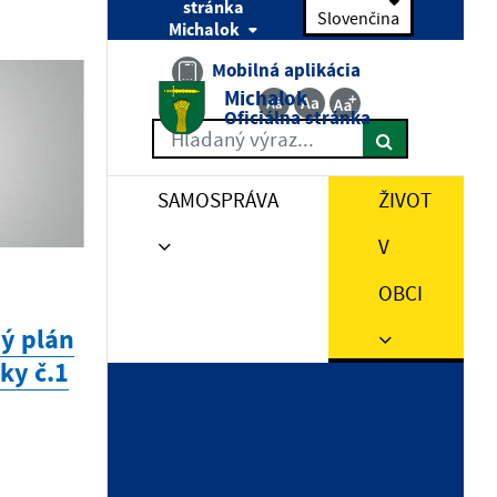
stránka
Slovenčina
Michalok
Mobilná aplikácia
04.08.2026 | Komunálne a VÚC voľby
Michalok
Oficiálna stránka
Zverejnenie e-mailovej adresy
Hľadaný výraz...
29.07.2026 | Komunálne a VÚC voľby
SAMOSPRÁVA
ŽIVOT
Utvorenie vol. okrsku a určenie
V
vol. miestnosti pre voľby do
orgánov sam. obcí a volieb do
OBCI
orgánov sam. krajov 2026
ý plán
ky č.1
16.07.2026 | Komunálne a VÚC voľby
Menovanie zapisovateľa
16.07.2026 | Komunálne a VÚC voľby