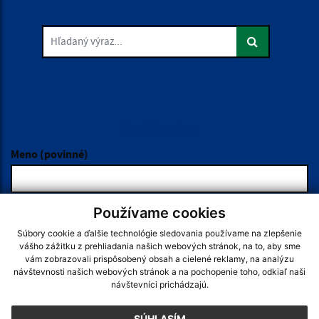
Hľadaný výraz...
Je táto stránka užitočná?
Áno
Nie
Boli tieto 
Boli 
Našli ste na stránke chybu?
Napíšte nám
Napíšte nám:
Meno (povinné)
Používame cookies
E-mailová adresa (povinné)
Súbory cookie a ďalšie technológie sledovania používame na zlepšenie
vášho zážitku z prehliadania našich webových stránok, na to, aby sme
vám zobrazovali prispôsobený obsah a cielené reklamy, na analýzu
Text vašej správy (povinné)
návštevnosti našich webových stránok a na pochopenie toho, odkiaľ naši
návštevníci prichádzajú.
SÚHLASÍM