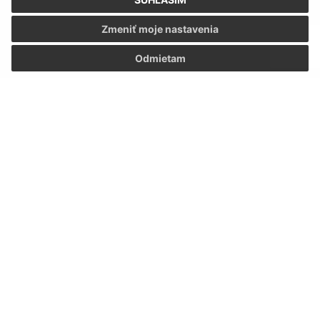
Zmeniť moje nastavenia
Odmietam
Oboznámil som sa so
spracúvaním osobných
údajov
Google reCaptcha Response
Odoslať správu
Úradné hodiny:
Deň
Čas
Pondelok:
7.00 – 15.00
Utorok:
7.00 – 15.00
Streda:
7.00 – 15.00
Štvrtok:
7.00 – 15.00
Piatok:
7.00 – 15.00