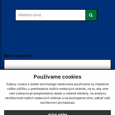
Hľadaný výraz...
Je táto stránka užitočná?
Áno
Nie
Boli tieto 
Boli 
Našli ste na stránke chybu?
Napíšte nám
Napíšte nám:
Meno (povinné)
Používame cookies
E-mailová adresa (povinné)
Súbory cookie a ďalšie technológie sledovania používame na zlepšenie
vášho zážitku z prehliadania našich webových stránok, na to, aby sme
vám zobrazovali prispôsobený obsah a cielené reklamy, na analýzu
Text vašej správy (povinné)
návštevnosti našich webových stránok a na pochopenie toho, odkiaľ naši
návštevníci prichádzajú.
SÚHLASÍM