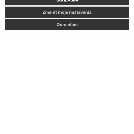
Zmeniť moje nastavenia
Odmietam
Oboznámil som sa so
spracúvaním osobných
údajov
Google reCaptcha Response
Odoslať správu
Úradné hodiny:
Deň
Čas
Pondelok:
7.00 – 15.00
Utorok:
7.00 – 15.00
Streda:
7.00 – 15.00
Štvrtok:
7.00 – 15.00
Piatok:
7.00 – 15.00