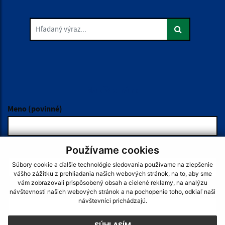
Hľadaný výraz...
Je táto stránka užitočná?
Áno
Nie
Boli tieto 
Boli 
Našli ste na stránke chybu?
Napíšte nám
Napíšte nám:
Meno (povinné)
Používame cookies
E-mailová adresa (povinné)
Súbory cookie a ďalšie technológie sledovania používame na zlepšenie
vášho zážitku z prehliadania našich webových stránok, na to, aby sme
vám zobrazovali prispôsobený obsah a cielené reklamy, na analýzu
Text vašej správy (povinné)
návštevnosti našich webových stránok a na pochopenie toho, odkiaľ naši
návštevníci prichádzajú.
SÚHLASÍM