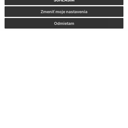
Zmeniť moje nastavenia
Odmietam
Oboznámil som sa so
spracúvaním osobných
údajov
Google reCaptcha Response
Odoslať správu
Úradné hodiny:
Deň
Čas
Pondelok:
7.00 – 15.00
Utorok:
7.00 – 15.00
Streda:
7.00 – 15.00
Štvrtok:
7.00 – 15.00
Piatok:
7.00 – 15.00