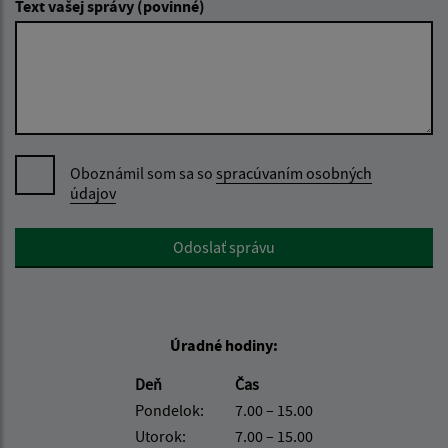
Text vašej správy (povinné)
Oboznámil som sa so
spracúvaním osobných
údajov
Google reCaptcha Response
Odoslať správu
Úradné hodiny:
Deň
Čas
Pondelok:
7.00 – 15.00
Utorok:
7.00 – 15.00