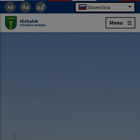
Slovenčina
Michalok
Menu
Oficiálna stránka