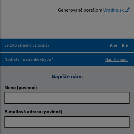
Generované portálom
Uradne.sk
Je táto stránka užitočná?
Áno
Nie
Boli tieto 
Boli 
Našli ste na stránke chybu?
Napíšte nám
Napíšte nám:
Meno (povinné)
E-mailová adresa (povinné)