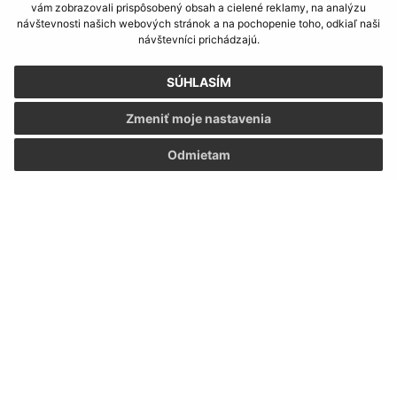
vám zobrazovali prispôsobený obsah a cielené reklamy, na analýzu
návštevnosti našich webových stránok a na pochopenie toho, odkiaľ naši
návštevníci prichádzajú.
SÚHLASÍM
Zmeniť moje nastavenia
Odmietam
Informácie o stránke:
Vyhlásenie o prístupnosti
Autorské práva
Ochrana osobných údajov
Navigácia:
Vytlačiť aktuálnu stránku