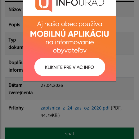
Dátum zverejnenia do:
Názov
Zápisnica z 24 zas OZ 2026
Popis
Zápisnica
Filtrovať
Reset
Typ
Zasadnutia OZ
dokumentu
Doplňujúce
informácie
Dátum
27.04.2026
zverejnenia
Prílohy
zapisnica_z_24_zas_oz_2026.pdf
(PDF,
44.79KB )
späť