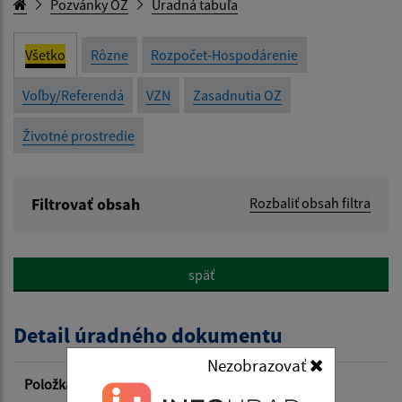
Pozvánky OZ
Úradná tabuľa
Všetko
Rôzne
Rozpočet-Hospodárenie
Voľby/Referendá
VZN
Zasadnutia OZ
Životné prostredie
Filtrovať obsah
Rozbaliť obsah filtra
Názov:
späť
Popis:
Detail úradného dokumentu
Dátum zverejnenia od:
Nezobrazovať
Položka
Informácia