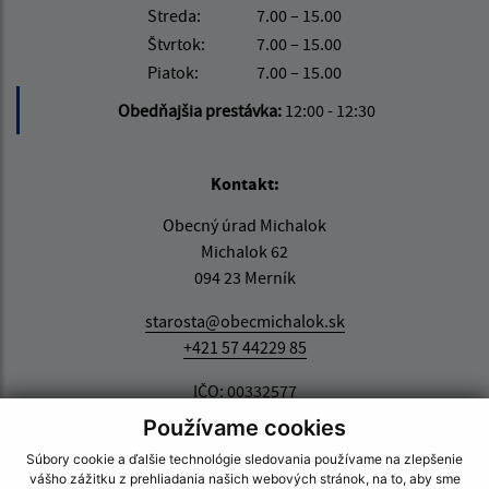
Streda:
7.00 – 15.00
Štvrtok:
7.00 – 15.00
Piatok:
7.00 – 15.00
Obedňajšia prestávka:
12:00 - 12:30
Kontakt:
Obecný úrad Michalok
Michalok 62
094 23 Merník
starosta@obecmichalok.sk
+421 57 44229 85
IČO: 00332577
Používame cookies
Súbory cookie a ďalšie technológie sledovania používame na zlepšenie
vášho zážitku z prehliadania našich webových stránok, na to, aby sme